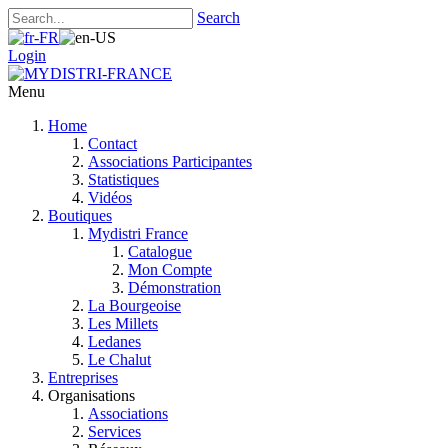
Search
Login
Menu
Home
Contact
Associations Participantes
Statistiques
Vidéos
Boutiques
Mydistri France
Catalogue
Mon Compte
Démonstration
La Bourgeoise
Les Millets
Ledanes
Le Chalut
Entreprises
Organisations
Associations
Services