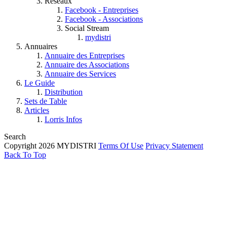
Réseaux
Facebook - Entreprises
Facebook - Associations
Social Stream
mydistri
Annuaires
Annuaire des Entreprises
Annuaire des Associations
Annuaire des Services
Le Guide
Distribution
Sets de Table
Articles
Lorris Infos
Search
Copyright 2026 MYDISTRI
Terms Of Use
Privacy Statement
Back To Top