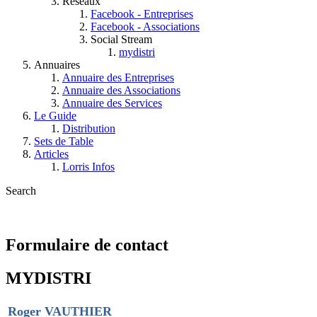
Réseaux
Facebook - Entreprises
Facebook - Associations
Social Stream
mydistri
Annuaires
Annuaire des Entreprises
Annuaire des Associations
Annuaire des Services
Le Guide
Distribution
Sets de Table
Articles
Lorris Infos
Search
Formulaire de contact
MYDISTRI
Roger VAUTHIER