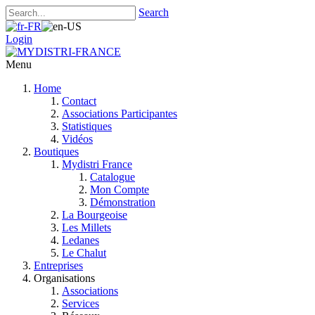
Search
Login
Menu
Home
Contact
Associations Participantes
Statistiques
Vidéos
Boutiques
Mydistri France
Catalogue
Mon Compte
Démonstration
La Bourgeoise
Les Millets
Ledanes
Le Chalut
Entreprises
Organisations
Associations
Services