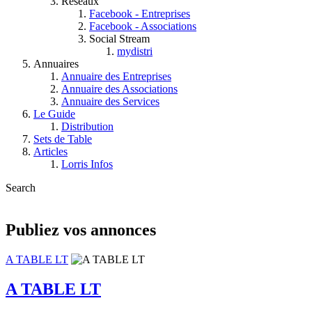
Réseaux
Facebook - Entreprises
Facebook - Associations
Social Stream
mydistri
Annuaires
Annuaire des Entreprises
Annuaire des Associations
Annuaire des Services
Le Guide
Distribution
Sets de Table
Articles
Lorris Infos
Search
Publiez vos annonces
A TABLE LT
A TABLE LT