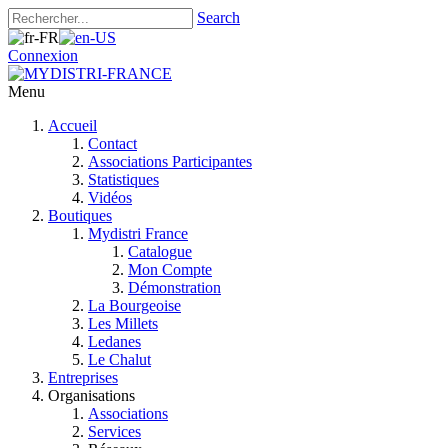
Search
Connexion
Menu
Accueil
Contact
Associations Participantes
Statistiques
Vidéos
Boutiques
Mydistri France
Catalogue
Mon Compte
Démonstration
La Bourgeoise
Les Millets
Ledanes
Le Chalut
Entreprises
Organisations
Associations
Services