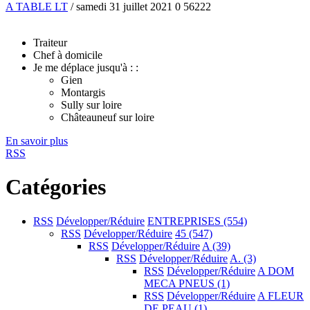
A TABLE LT
/ samedi 31 juillet 2021
0
56222
Traiteur
Chef à domicile
Je me déplace jusqu'à : :
Gien
Montargis
Sully sur loire
Châteauneuf sur loire
En savoir plus
RSS
Catégories
RSS
Développer/Réduire
ENTREPRISES
(554)
RSS
Développer/Réduire
45
(547)
RSS
Développer/Réduire
A
(39)
RSS
Développer/Réduire
A.
(3)
RSS
Développer/Réduire
A DOM
MECA PNEUS
(1)
RSS
Développer/Réduire
A FLEUR
DE PEAU
(1)