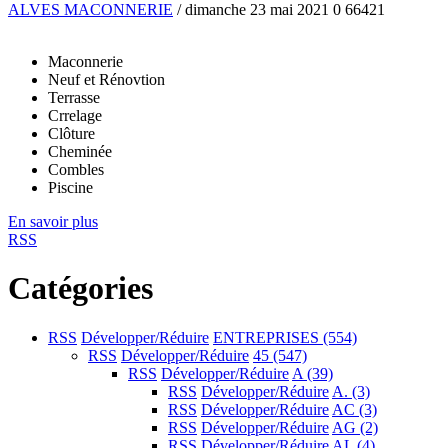
ALVES MACONNERIE
/ dimanche 23 mai 2021
0
66421
Maconnerie
Neuf et Rénovtion
Terrasse
Crrelage
Clôture
Cheminée
Combles
Piscine
En savoir plus
RSS
Catégories
RSS
Développer/Réduire
ENTREPRISES
(554)
RSS
Développer/Réduire
45
(547)
RSS
Développer/Réduire
A
(39)
RSS
Développer/Réduire
A.
(3)
RSS
Développer/Réduire
AC
(3)
RSS
Développer/Réduire
AG
(2)
RSS
Développer/Réduire
AL
(4)