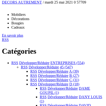
DECORS AUTREMENT
/ mardi 25 mai 2021
0
57709
Mobiliers
Décorations
Bougies
Cadeaux
En savoir plus
RSS
Catégories
RSS
Développer/Réduire
ENTREPRISES
(554)
RSS
Développer/Réduire
45
(547)
RSS
Développer/Réduire
A
(39)
RSS
Développer/Réduire
B
(27)
RSS
Développer/Réduire
C
(31)
RSS
Développer/Réduire
D
(18)
RSS
Développer/Réduire
DAME
GOUPIL
(1)
RSS
Développer/Réduire
DANY LOUIS
(1)
RSS
Développer/Réduire
DAVID