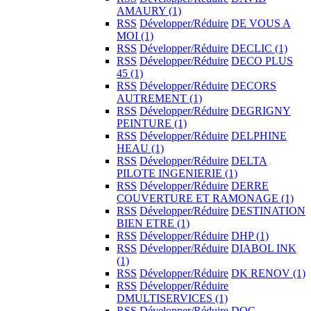
AMAURY
(1)
RSS
Développer/Réduire
DE VOUS A
MOI
(1)
RSS
Développer/Réduire
DECLIC
(1)
RSS
Développer/Réduire
DECO PLUS
45
(1)
RSS
Développer/Réduire
DECORS
AUTREMENT
(1)
RSS
Développer/Réduire
DEGRIGNY
PEINTURE
(1)
RSS
Développer/Réduire
DELPHINE
HEAU
(1)
RSS
Développer/Réduire
DELTA
PILOTE INGENIERIE
(1)
RSS
Développer/Réduire
DERRE
COUVERTURE ET RAMONAGE
(1)
RSS
Développer/Réduire
DESTINATION
BIEN ETRE
(1)
RSS
Développer/Réduire
DHP
(1)
RSS
Développer/Réduire
DIABOL INK
(1)
RSS
Développer/Réduire
DK RENOV
(1)
RSS
Développer/Réduire
DMULTISERVICES
(1)
RSS
Développer/Réduire
DOG