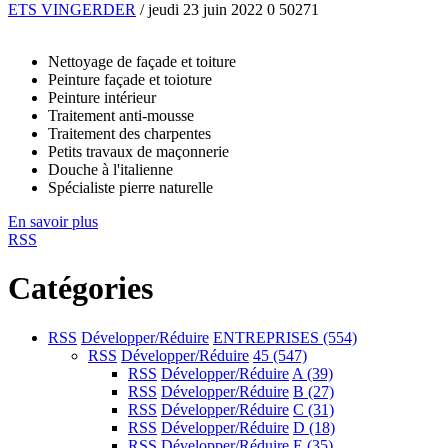
ETS VINGERDER
/ jeudi 23 juin 2022
0
50271
Nettoyage de façade et toiture
Peinture façade et toioture
Peinture intérieur
Traitement anti-mousse
Traitement des charpentes
Petits travaux de maçonnerie
Douche à l'italienne
Spécialiste pierre naturelle
En savoir plus
RSS
Catégories
RSS
Développer/Réduire
ENTREPRISES
(554)
RSS
Développer/Réduire
45
(547)
RSS
Développer/Réduire
A
(39)
RSS
Développer/Réduire
B
(27)
RSS
Développer/Réduire
C
(31)
RSS
Développer/Réduire
D
(18)
RSS
Développer/Réduire
E
(35)