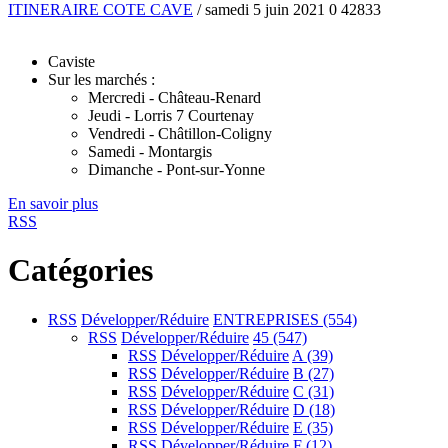
ITINERAIRE COTE CAVE
/ samedi 5 juin 2021
0
42833
Caviste
Sur les marchés :
Mercredi - Château-Renard
Jeudi - Lorris 7 Courtenay
Vendredi - Châtillon-Coligny
Samedi - Montargis
Dimanche - Pont-sur-Yonne
En savoir plus
RSS
Catégories
RSS
Développer/Réduire
ENTREPRISES
(554)
RSS
Développer/Réduire
45
(547)
RSS
Développer/Réduire
A
(39)
RSS
Développer/Réduire
B
(27)
RSS
Développer/Réduire
C
(31)
RSS
Développer/Réduire
D
(18)
RSS
Développer/Réduire
E
(35)
RSS
Développer/Réduire
F
(12)