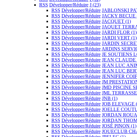
RSS
Développer/Réduire
J
(23)
RSS
Développer/Réduire
JABLONSKI P
RSS
Développer/Réduire
JACKY BECUE
RSS
Développer/Réduire
JACQUET
(1)
RSS
Développer/Réduire
JAQUET TERR
RSS
Développer/Réduire
JARDI FLOR
(1)
RSS
Développer/Réduire
JARDI VERT
(1)
RSS
Développer/Réduire
JARDIN SECR
RSS
Développer/Réduire
ARDINS SERVI
RSS
Développer/Réduire
JE SOUTIENS 
RSS
Développer/Réduire
JEAN CLAUDE
RSS
Développer/Réduire
JEAN LUC ANI
RSS
Développer/Réduire
JEAN LUC BE
RSS
Développer/Réduire
JENNIFER COI
RSS
Développer/Réduire
JM PRESTATIO
RSS
Développer/Réduire
JMD PISCINE 
RSS
Développer/Réduire
JML TERRASS
RSS
Développer/Réduire
JNB
(1)
RSS
Développer/Réduire
JOB ELEVAGE
RSS
Développer/Réduire
JOELLE COUT
RSS
Développer/Réduire
JORDAN ROU
RSS
Développer/Réduire
JORDAN THO
RSS
Développer/Réduire
JOSÉ PINON
(1)
RSS
Développer/Réduire
JOUECLUB CH
RSS
Développer/Réduire
JPELEC
(1)