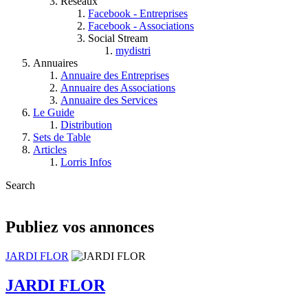
Réseaux
Facebook - Entreprises
Facebook - Associations
Social Stream
mydistri
Annuaires
Annuaire des Entreprises
Annuaire des Associations
Annuaire des Services
Le Guide
Distribution
Sets de Table
Articles
Lorris Infos
Search
Publiez vos annonces
JARDI FLOR
JARDI FLOR