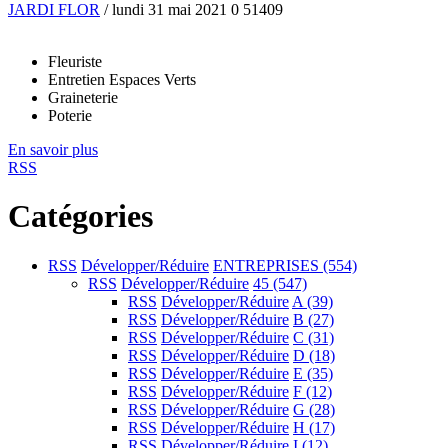
JARDI FLOR
/ lundi 31 mai 2021
0
51409
Fleuriste
Entretien Espaces Verts
Graineterie
Poterie
En savoir plus
RSS
Catégories
RSS
Développer/Réduire
ENTREPRISES
(554)
RSS
Développer/Réduire
45
(547)
RSS
Développer/Réduire
A
(39)
RSS
Développer/Réduire
B
(27)
RSS
Développer/Réduire
C
(31)
RSS
Développer/Réduire
D
(18)
RSS
Développer/Réduire
E
(35)
RSS
Développer/Réduire
F
(12)
RSS
Développer/Réduire
G
(28)
RSS
Développer/Réduire
H
(17)
RSS
Développer/Réduire
I
(12)