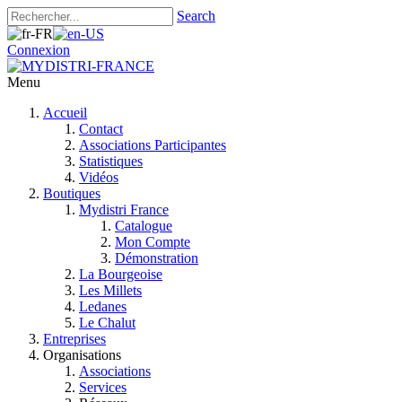
Search
Connexion
Menu
Accueil
Contact
Associations Participantes
Statistiques
Vidéos
Boutiques
Mydistri France
Catalogue
Mon Compte
Démonstration
La Bourgeoise
Les Millets
Ledanes
Le Chalut
Entreprises
Organisations
Associations
Services