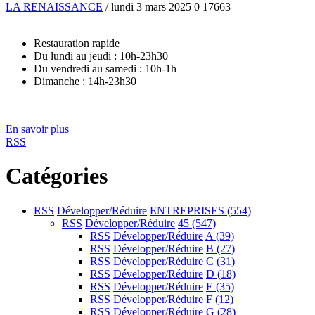
LA RENAISSANCE
/ lundi 3 mars 2025
0
17663
Restauration rapide
Du lundi au jeudi : 10h-23h30
Du vendredi au samedi : 10h-1h
Dimanche : 14h-23h30
En savoir plus
RSS
Catégories
RSS
Développer/Réduire
ENTREPRISES
(554)
RSS
Développer/Réduire
45
(547)
RSS
Développer/Réduire
A
(39)
RSS
Développer/Réduire
B
(27)
RSS
Développer/Réduire
C
(31)
RSS
Développer/Réduire
D
(18)
RSS
Développer/Réduire
E
(35)
RSS
Développer/Réduire
F
(12)
RSS
Développer/Réduire
G
(28)