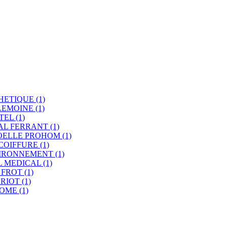
HETIQUE
(1)
LEMOINE
(1)
TEL
(1)
AL FERRANT
(1)
OELLE PROHOM
(1)
COIFFURE
(1)
VIRONNEMENT
(1)
L MEDICAL
(1)
 FROT
(1)
ARIOT
(1)
HOME
(1)