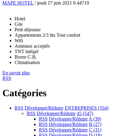
MAPE HOTEL
/ jeudi 17 juin 2021
0
44719
Hotel
Gite
Petit déjeuner
Appartements 2/3 lits Tout confort
Wifi
Animaux acceptés
TNT intégré
Borne C.B.
Climatisation
En savoir plus
RSS
Catégories
RSS
Développer/Réduire
ENTREPRISES
(554)
RSS
Développer/Réduire
45
(547)
RSS
Développer/Réduire
A
(39)
RSS
Développer/Réduire
B
(27)
RSS
Développer/Réduire
C
(31)
RSS
Développer/Réduire
D
(18)