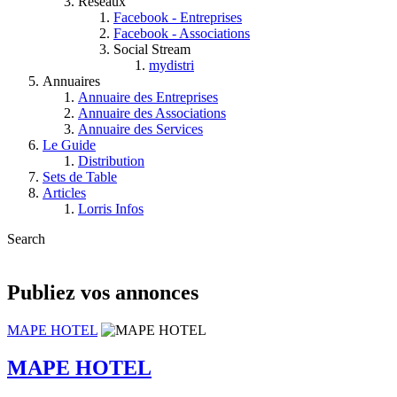
Réseaux
Facebook - Entreprises
Facebook - Associations
Social Stream
mydistri
Annuaires
Annuaire des Entreprises
Annuaire des Associations
Annuaire des Services
Le Guide
Distribution
Sets de Table
Articles
Lorris Infos
Search
Publiez vos annonces
MAPE HOTEL
MAPE HOTEL