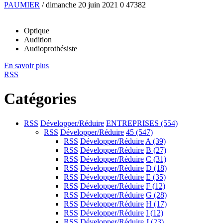
PAUMIER
/ dimanche 20 juin 2021
0
47382
Optique
Audition
Audioprothésiste
En savoir plus
RSS
Catégories
RSS
Développer/Réduire
ENTREPRISES
(554)
RSS
Développer/Réduire
45
(547)
RSS
Développer/Réduire
A
(39)
RSS
Développer/Réduire
B
(27)
RSS
Développer/Réduire
C
(31)
RSS
Développer/Réduire
D
(18)
RSS
Développer/Réduire
E
(35)
RSS
Développer/Réduire
F
(12)
RSS
Développer/Réduire
G
(28)
RSS
Développer/Réduire
H
(17)
RSS
Développer/Réduire
I
(12)
RSS
Développer/Réduire
J
(23)