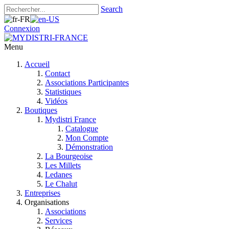
Search
Connexion
Menu
Accueil
Contact
Associations Participantes
Statistiques
Vidéos
Boutiques
Mydistri France
Catalogue
Mon Compte
Démonstration
La Bourgeoise
Les Millets
Ledanes
Le Chalut
Entreprises
Organisations
Associations
Services