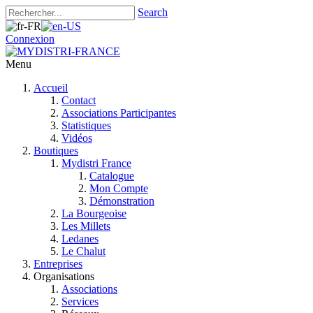
Search
Connexion
Menu
Accueil
Contact
Associations Participantes
Statistiques
Vidéos
Boutiques
Mydistri France
Catalogue
Mon Compte
Démonstration
La Bourgeoise
Les Millets
Ledanes
Le Chalut
Entreprises
Organisations
Associations
Services