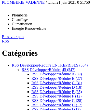
PLOMBERIE VADENNE
/ lundi 21 juin 2021
0
51750
Plomberie
Chauffage
Climatisation
Énergie Renouvelable
En savoir plus
RSS
Catégories
RSS
Développer/Réduire
ENTREPRISES
(554)
RSS
Développer/Réduire
45
(547)
RSS
Développer/Réduire
A
(39)
RSS
Développer/Réduire
B
(27)
RSS
Développer/Réduire
C
(31)
RSS
Développer/Réduire
D
(18)
RSS
Développer/Réduire
E
(35)
RSS
Développer/Réduire
F
(12)
RSS
Développer/Réduire
G
(28)
RSS
Développer/Réduire
H
(17)
RSS
Développer/Réduire
I
(12)