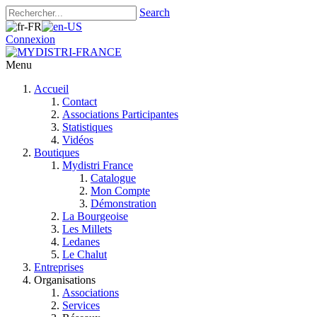
Search
Connexion
Menu
Accueil
Contact
Associations Participantes
Statistiques
Vidéos
Boutiques
Mydistri France
Catalogue
Mon Compte
Démonstration
La Bourgeoise
Les Millets
Ledanes
Le Chalut
Entreprises
Organisations
Associations
Services