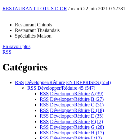
RESTAURANT LOTUS D OR
/ mardi 22 juin 2021
0
52781
Restaurant Chinois
Restaurant Thaïlandais
Spécialités Maison
En savoir plus
RSS
Catégories
RSS
Développer/Réduire
ENTREPRISES
(554)
RSS
Développer/Réduire
45
(547)
RSS
Développer/Réduire
A
(39)
RSS
Développer/Réduire
B
(27)
RSS
Développer/Réduire
C
(31)
RSS
Développer/Réduire
D
(18)
RSS
Développer/Réduire
E
(35)
RSS
Développer/Réduire
F
(12)
RSS
Développer/Réduire
G
(28)
RSS
Développer/Réduire
H
(17)
RSS
Développer/Réduire
I
(12)