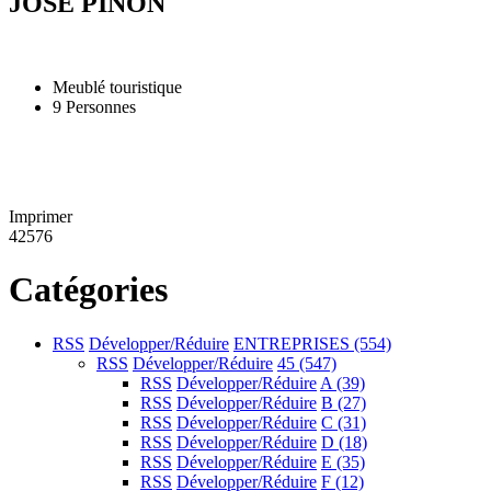
JOSÉ PINON
Meublé touristique
9 Personnes
Imprimer
42576
Catégories
RSS
Développer/Réduire
ENTREPRISES
(554)
RSS
Développer/Réduire
45
(547)
RSS
Développer/Réduire
A
(39)
RSS
Développer/Réduire
B
(27)
RSS
Développer/Réduire
C
(31)
RSS
Développer/Réduire
D
(18)
RSS
Développer/Réduire
E
(35)
RSS
Développer/Réduire
F
(12)