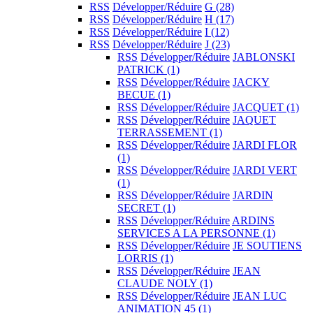
RSS
Développer/Réduire
G
(28)
RSS
Développer/Réduire
H
(17)
RSS
Développer/Réduire
I
(12)
RSS
Développer/Réduire
J
(23)
RSS
Développer/Réduire
JABLONSKI
PATRICK
(1)
RSS
Développer/Réduire
JACKY
BECUE
(1)
RSS
Développer/Réduire
JACQUET
(1)
RSS
Développer/Réduire
JAQUET
TERRASSEMENT
(1)
RSS
Développer/Réduire
JARDI FLOR
(1)
RSS
Développer/Réduire
JARDI VERT
(1)
RSS
Développer/Réduire
JARDIN
SECRET
(1)
RSS
Développer/Réduire
ARDINS
SERVICES A LA PERSONNE
(1)
RSS
Développer/Réduire
JE SOUTIENS
LORRIS
(1)
RSS
Développer/Réduire
JEAN
CLAUDE NOLY
(1)
RSS
Développer/Réduire
JEAN LUC
ANIMATION 45
(1)