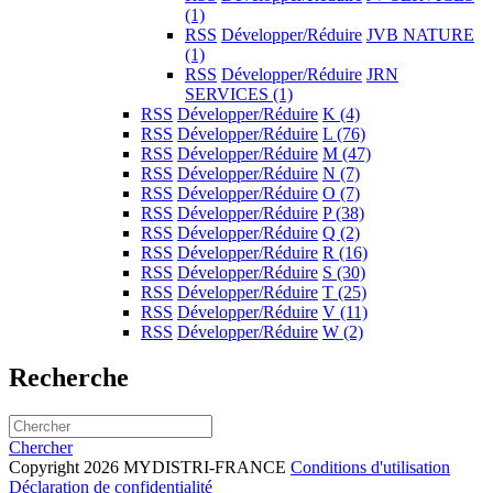
(1)
RSS
Développer/Réduire
JVB NATURE
(1)
RSS
Développer/Réduire
JRN
SERVICES
(1)
RSS
Développer/Réduire
K
(4)
RSS
Développer/Réduire
L
(76)
RSS
Développer/Réduire
M
(47)
RSS
Développer/Réduire
N
(7)
RSS
Développer/Réduire
O
(7)
RSS
Développer/Réduire
P
(38)
RSS
Développer/Réduire
Q
(2)
RSS
Développer/Réduire
R
(16)
RSS
Développer/Réduire
S
(30)
RSS
Développer/Réduire
T
(25)
RSS
Développer/Réduire
V
(11)
RSS
Développer/Réduire
W
(2)
Recherche
Chercher
Copyright 2026 MYDISTRI-FRANCE
Conditions d'utilisation
Déclaration de confidentialité