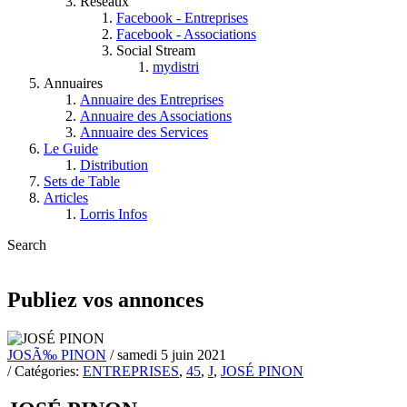
Réseaux
Facebook - Entreprises
Facebook - Associations
Social Stream
mydistri
Annuaires
Annuaire des Entreprises
Annuaire des Associations
Annuaire des Services
Le Guide
Distribution
Sets de Table
Articles
Lorris Infos
Search
Publiez vos annonces
JOSÃ‰ PINON
/ samedi 5 juin 2021
/ Catégories:
ENTREPRISES
,
45
,
J
,
JOSÉ PINON