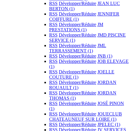
RSS
Développer/Réduire
JEAN LUC
BERTON
(1)
RSS
Développer/Réduire
JENNIFER
COIFFURE
(1)
RSS
Développer/Réduire
JM
PRESTATIONS
(1)
RSS
Développer/Réduire
JMD PISCINE
SERVICE
(1)
RSS
Développer/Réduire
JML
TERRASSEMENT
(1)
RSS
Développer/Réduire
JNB
(1)
RSS
Développer/Réduire
JOB ELEVAGE
(1)
RSS
Développer/Réduire
JOELLE
COUTURE
(1)
RSS
Développer/Réduire
JORDAN
ROUAULT
(1)
RSS
Développer/Réduire
JORDAN
THOMAS
(1)
RSS
Développer/Réduire
JOSÉ PINON
(1)
RSS
Développer/Réduire
JOUECLUB
CHATEAUNEUF SUR LOIRE
(1)
RSS
Développer/Réduire
JPELEC
(1)
RSS
Développer/Réduire
JV SERVICES