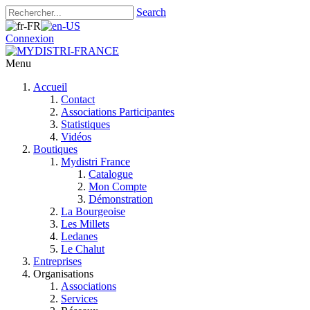
Search
Connexion
Menu
Accueil
Contact
Associations Participantes
Statistiques
Vidéos
Boutiques
Mydistri France
Catalogue
Mon Compte
Démonstration
La Bourgeoise
Les Millets
Ledanes
Le Chalut
Entreprises
Organisations
Associations
Services