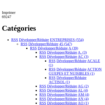
Imprimer
69247
Catégories
RSS
Développer/Réduire
ENTREPRISES
(554)
RSS
Développer/Réduire
45
(547)
RSS
Développer/Réduire
A
(39)
RSS
Développer/Réduire
A.
(3)
RSS
Développer/Réduire
AC
(3)
RSS
Développer/Réduire
ACALE
(1)
RSS
Développer/Réduire
ACTION
GUEPES ET NUISIBLES
(1)
RSS
Développer/Réduire
ACTISOL
(1)
RSS
Développer/Réduire
AG
(2)
RSS
Développer/Réduire
AL
(4)
RSS
Développer/Réduire
AM
(4)
RSS
Développer/Réduire
AN
(4)
RSS
Développer/Réduire
AO
(1)