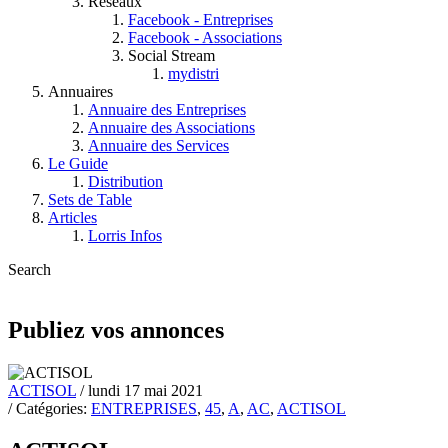
Réseaux
Facebook - Entreprises
Facebook - Associations
Social Stream
mydistri
Annuaires
Annuaire des Entreprises
Annuaire des Associations
Annuaire des Services
Le Guide
Distribution
Sets de Table
Articles
Lorris Infos
Search
Publiez vos annonces
ACTISOL
/ lundi 17 mai 2021
/ Catégories:
ENTREPRISES
,
45
,
A
,
AC
,
ACTISOL