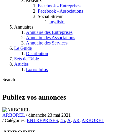
Réseaux
Facebook - Entreprises
Facebook - Associations
Social Stream
mydistri
Annuaires
Annuaire des Entreprises
Annuaire des Associations
Annuaire des Services
Le Guide
Distribution
Sets de Table
Articles
Lorris Infos
Search
Publiez vos annonces
ARBOREL
/ dimanche 23 mai 2021
/ Catégories:
ENTREPRISES
,
45
,
A
,
AR
,
ARBOREL