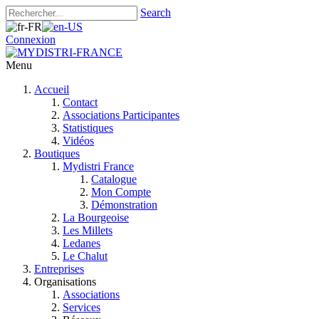
Search
Connexion
Menu
Accueil
Contact
Associations Participantes
Statistiques
Vidéos
Boutiques
Mydistri France
Catalogue
Mon Compte
Démonstration
La Bourgeoise
Les Millets
Ledanes
Le Chalut
Entreprises
Organisations
Associations
Services