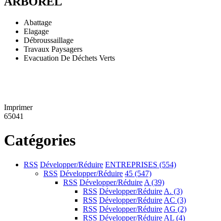
ARBOREL
Abattage
Elagage
Débroussaillage
Travaux Paysagers
Evacuation De Déchets Verts
Imprimer
65041
Catégories
RSS
Développer/Réduire
ENTREPRISES
(554)
RSS
Développer/Réduire
45
(547)
RSS
Développer/Réduire
A
(39)
RSS
Développer/Réduire
A.
(3)
RSS
Développer/Réduire
AC
(3)
RSS
Développer/Réduire
AG
(2)
RSS
Développer/Réduire
AL
(4)