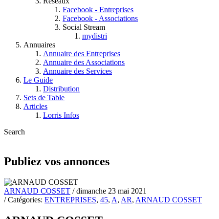
Réseaux
Facebook - Entreprises
Facebook - Associations
Social Stream
mydistri
Annuaires
Annuaire des Entreprises
Annuaire des Associations
Annuaire des Services
Le Guide
Distribution
Sets de Table
Articles
Lorris Infos
Search
Publiez vos annonces
ARNAUD COSSET
/ dimanche 23 mai 2021
/ Catégories:
ENTREPRISES
,
45
,
A
,
AR
,
ARNAUD COSSET