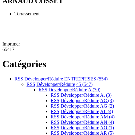
ARNAUD COSSET
Terrassement
Imprimer
65417
Catégories
RSS
Développer/Réduire
ENTREPRISES
(554)
RSS
Développer/Réduire
45
(547)
RSS
Développer/Réduire
A
(39)
RSS
Développer/Réduire
A.
(3)
RSS
Développer/Réduire
AC
(3)
RSS
Développer/Réduire
AG
(2)
RSS
Développer/Réduire
AL
(4)
RSS
Développer/Réduire
AM
(4)
RSS
Développer/Réduire
AN
(4)
RSS
Développer/Réduire
AO
(1)
RSS
Développer/Réduire
AR
(5)