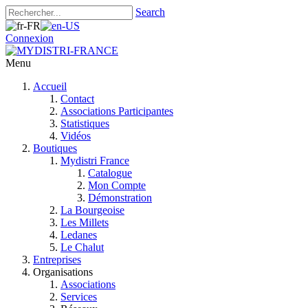
Search
Connexion
Menu
Accueil
Contact
Associations Participantes
Statistiques
Vidéos
Boutiques
Mydistri France
Catalogue
Mon Compte
Démonstration
La Bourgeoise
Les Millets
Ledanes
Le Chalut
Entreprises
Organisations
Associations
Services