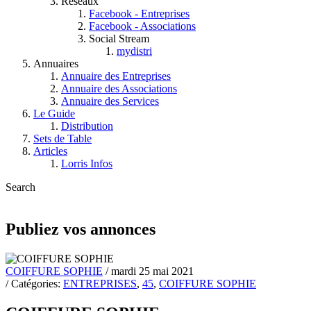
Réseaux
Facebook - Entreprises
Facebook - Associations
Social Stream
mydistri
Annuaires
Annuaire des Entreprises
Annuaire des Associations
Annuaire des Services
Le Guide
Distribution
Sets de Table
Articles
Lorris Infos
Search
Publiez vos annonces
COIFFURE SOPHIE
/ mardi 25 mai 2021
/ Catégories:
ENTREPRISES
,
45
,
COIFFURE SOPHIE