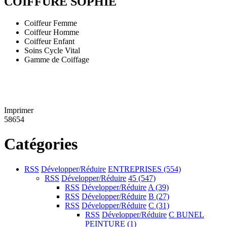
COIFFURE SOPHIE
Coiffeur Femme
Coiffeur Homme
Coiffeur Enfant
Soins Cycle Vital
Gamme de Coiffage
Imprimer
58654
Catégories
RSS
Développer/Réduire
ENTREPRISES
(554)
RSS
Développer/Réduire
45
(547)
RSS
Développer/Réduire
A
(39)
RSS
Développer/Réduire
B
(27)
RSS
Développer/Réduire
C
(31)
RSS
Développer/Réduire
C BUNEL
PEINTURE
(1)