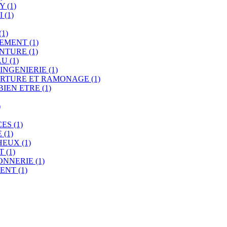
RY
(1)
I
(1)
(1)
REMENT
(1)
INTURE
(1)
AU
(1)
 INGENIERIE
(1)
ERTURE ET RAMONAGE
(1)
BIEN ETRE
(1)
)
CES
(1)
E
(1)
THEUX
(1)
LT
(1)
ONNERIE
(1)
CENT
(1)