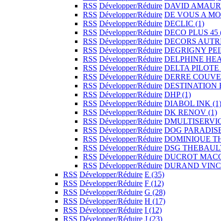
RSS
Développer/Réduire
DAVID AMAU
RSS
Développer/Réduire
DE VOUS A MO
RSS
Développer/Réduire
DECLIC
(1)
RSS
Développer/Réduire
DECO PLUS 45
RSS
Développer/Réduire
DECORS AUT
RSS
Développer/Réduire
DEGRIGNY PE
RSS
Développer/Réduire
DELPHINE HE
RSS
Développer/Réduire
DELTA PILOTE
RSS
Développer/Réduire
DERRE COUV
RSS
Développer/Réduire
DESTINATION 
RSS
Développer/Réduire
DHP
(1)
RSS
Développer/Réduire
DIABOL INK
(1
RSS
Développer/Réduire
DK RENOV
(1)
RSS
Développer/Réduire
DMULTISERVI
RSS
Développer/Réduire
DOG PARADIS
RSS
Développer/Réduire
DOMINIQUE 
RSS
Développer/Réduire
DSG THEBAU
RSS
Développer/Réduire
DUCROT MAC
RSS
Développer/Réduire
DURAND VIN
RSS
Développer/Réduire
E
(35)
RSS
Développer/Réduire
F
(12)
RSS
Développer/Réduire
G
(28)
RSS
Développer/Réduire
H
(17)
RSS
Développer/Réduire
I
(12)
RSS
Développer/Réduire
J
(23)