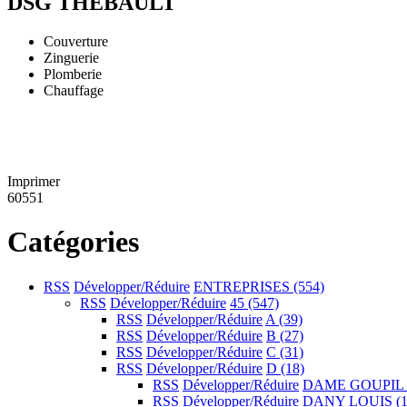
DSG THEBAULT
Couverture
Zinguerie
Plomberie
Chauffage
Imprimer
60551
Catégories
RSS
Développer/Réduire
ENTREPRISES
(554)
RSS
Développer/Réduire
45
(547)
RSS
Développer/Réduire
A
(39)
RSS
Développer/Réduire
B
(27)
RSS
Développer/Réduire
C
(31)
RSS
Développer/Réduire
D
(18)
RSS
Développer/Réduire
DAME GOUPIL
RSS
Développer/Réduire
DANY LOUIS
(1