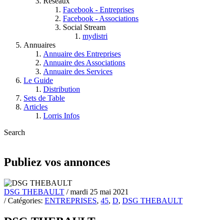
Réseaux
Facebook - Entreprises
Facebook - Associations
Social Stream
mydistri
Annuaires
Annuaire des Entreprises
Annuaire des Associations
Annuaire des Services
Le Guide
Distribution
Sets de Table
Articles
Lorris Infos
Search
Publiez vos annonces
DSG THEBAULT
/ mardi 25 mai 2021
/ Catégories:
ENTREPRISES
,
45
,
D
,
DSG THEBAULT