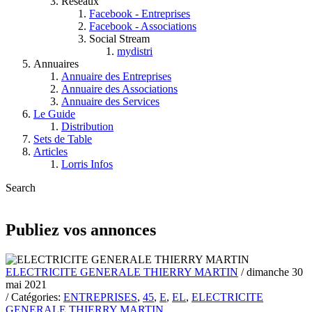
Réseaux
Facebook - Entreprises
Facebook - Associations
Social Stream
mydistri
Annuaires
Annuaire des Entreprises
Annuaire des Associations
Annuaire des Services
Le Guide
Distribution
Sets de Table
Articles
Lorris Infos
Search
Publiez vos annonces
ELECTRICITE GENERALE THIERRY MARTIN
/ dimanche 30
mai 2021
/ Catégories:
ENTREPRISES
,
45
,
E
,
EL
,
ELECTRICITE
GENERALE THIERRY MARTIN