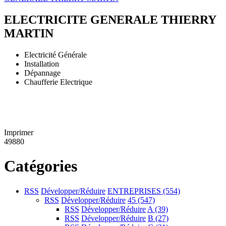
ELECTRICITE GENERALE THIERRY
MARTIN
Electricité Générale
Installation
Dépannage
Chaufferie Electrique
Imprimer
49880
Catégories
RSS
Développer/Réduire
ENTREPRISES
(554)
RSS
Développer/Réduire
45
(547)
RSS
Développer/Réduire
A
(39)
RSS
Développer/Réduire
B
(27)