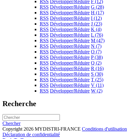
RSS
Développer/Réduire
F
(12)
RSS
Développer/Réduire
G
(28)
RSS
Développer/Réduire
H
(17)
RSS
Développer/Réduire
I
(12)
RSS
Développer/Réduire
J
(23)
RSS
Développer/Réduire
K
(4)
RSS
Développer/Réduire
L
(76)
RSS
Développer/Réduire
M
(47)
RSS
Développer/Réduire
N
(7)
RSS
Développer/Réduire
O
(7)
RSS
Développer/Réduire
P
(38)
RSS
Développer/Réduire
Q
(2)
RSS
Développer/Réduire
R
(16)
RSS
Développer/Réduire
S
(30)
RSS
Développer/Réduire
T
(25)
RSS
Développer/Réduire
V
(11)
RSS
Développer/Réduire
W
(2)
Recherche
Chercher
Copyright 2026 MYDISTRI-FRANCE
Conditions d'utilisation
Déclaration de confidentialité