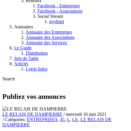
Réseaux
Facebook - Entreprises
Facebook - Associations
Social Stream
mydistri
Annuaires
Annuaire des Entreprises
Annuaire des Associations
Annuaire des Services
Le Guide
Distribution
Sets de Table
Articles
Lorris Infos
Search
Publiez vos annonces
LE RELAIS DE DAMPIERRE
/ mercredi 16 juin 2021
/ Catégories:
ENTREPRISES
,
45
,
L
,
LE
,
LE RELAIS DE
DAMPIERRE