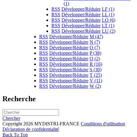
(1)
RSS
Développer/Réduire
LF
(1)
RSS
Développer/Réduire
LL
(1)
RSS
Développer/Réduire
LO
(6)
RSS
Développer/Réduire
LT
(1)
RSS
Développer/Réduire
LU
(2)
RSS
Développer/Réduire
M
(47)
RSS
Développer/Réduire
N
(7)
RSS
Développer/Réduire
O
(7)
RSS
Développer/Réduire
P
(38)
RSS
Développer/Réduire
Q
(2)
RSS
Développer/Réduire
R
(16)
RSS
Développer/Réduire
S
(30)
RSS
Développer/Réduire
T
(25)
RSS
Développer/Réduire
V
(11)
RSS
Développer/Réduire
W
(2)
Recherche
Chercher
Copyright 2026 MYDISTRI-FRANCE
Conditions d'utilisation
Déclaration de confidentialité
Back To Top