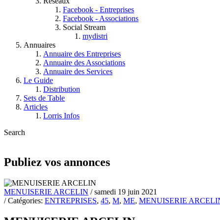
Réseaux
Facebook - Entreprises
Facebook - Associations
Social Stream
mydistri
Annuaires
Annuaire des Entreprises
Annuaire des Associations
Annuaire des Services
Le Guide
Distribution
Sets de Table
Articles
Lorris Infos
Search
Publiez vos annonces
MENUISERIE ARCELIN
/ samedi 19 juin 2021
/ Catégories:
ENTREPRISES
,
45
,
M
,
ME
,
MENUISERIE ARCELI