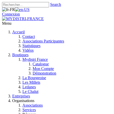
Search
Connexion
Menu
Accueil
Contact
Associations Participantes
Statistiques
Vidéos
Boutiques
Mydistri France
Catalogue
Mon Compte
Démonstration
La Bourgeoise
Les Millets
Ledanes
Le Chalut
Entreprises
Organisations
Associations
Services