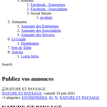
Réseaux
Facebook - Entreprises
Facebook - Associations
Social Stream
mydistri
Annuaires
Annuaire des Entreprises
Annuaire des Associations
Annuaire des Services
Le Guide
Distribution
Sets de Table
Articles
Lorris Infos
Search
Publiez vos annonces
NATURE ET PAYSAGE
/ samedi 19 juin 2021
/ Catégories:
ENTREPRISES
,
45
,
N
,
NATURE ET PAYSAGE