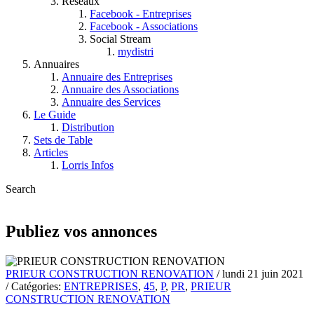
Réseaux
Facebook - Entreprises
Facebook - Associations
Social Stream
mydistri
Annuaires
Annuaire des Entreprises
Annuaire des Associations
Annuaire des Services
Le Guide
Distribution
Sets de Table
Articles
Lorris Infos
Search
Publiez vos annonces
PRIEUR CONSTRUCTION RENOVATION
/ lundi 21 juin 2021
/ Catégories:
ENTREPRISES
,
45
,
P
,
PR
,
PRIEUR
CONSTRUCTION RENOVATION