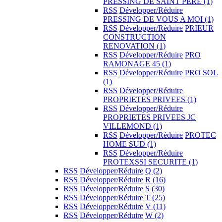
PRESSING DE SAINT PERE
(1)
RSS
Développer/Réduire
PRESSING DE VOUS A MOI
(1)
RSS
Développer/Réduire
PRIEUR
CONSTRUCTION
RENOVATION
(1)
RSS
Développer/Réduire
PRO
RAMONAGE 45
(1)
RSS
Développer/Réduire
PRO SOL
(1)
RSS
Développer/Réduire
PROPRIETES PRIVEES
(1)
RSS
Développer/Réduire
PROPRIETES PRIVEES JC
VILLEMOND
(1)
RSS
Développer/Réduire
PROTEC
HOME SUD
(1)
RSS
Développer/Réduire
PROTEXSSI SECURITE
(1)
RSS
Développer/Réduire
Q
(2)
RSS
Développer/Réduire
R
(16)
RSS
Développer/Réduire
S
(30)
RSS
Développer/Réduire
T
(25)
RSS
Développer/Réduire
V
(11)
RSS
Développer/Réduire
W
(2)