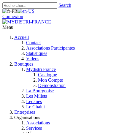
Search
Connexion
Menu
Accueil
Contact
Associations Participantes
Statistiques
Vidéos
Boutiques
Mydistri France
Catalogue
Mon Compte
Démonstration
La Bourgeoise
Les Millets
Ledanes
Le Chalut
Entreprises
Organisations
Associations
Services