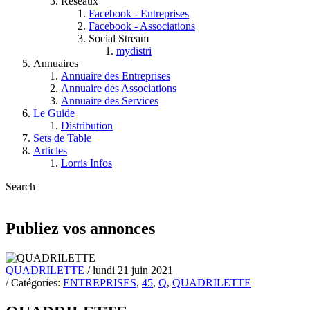
Réseaux
Facebook - Entreprises
Facebook - Associations
Social Stream
mydistri
Annuaires
Annuaire des Entreprises
Annuaire des Associations
Annuaire des Services
Le Guide
Distribution
Sets de Table
Articles
Lorris Infos
Search
Publiez vos annonces
QUADRILETTE
/ lundi 21 juin 2021
/ Catégories:
ENTREPRISES
,
45
,
Q
,
QUADRILETTE