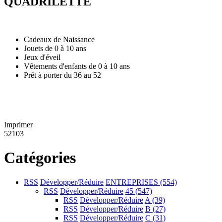
QUADRILETTE
Cadeaux de Naissance
Jouets de 0 à 10 ans
Jeux d'éveil
Vêtements d'enfants de 0 à 10 ans
Prêt à porter du 36 au 52
Imprimer
52103
Catégories
RSS
Développer/Réduire
ENTREPRISES
(554)
RSS
Développer/Réduire
45
(547)
RSS
Développer/Réduire
A
(39)
RSS
Développer/Réduire
B
(27)
RSS
Développer/Réduire
C
(31)