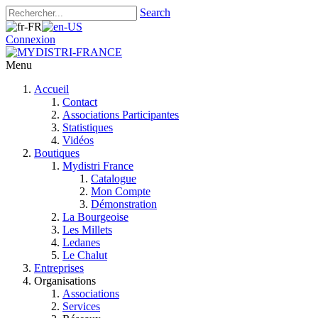
Search
Connexion
Menu
Accueil
Contact
Associations Participantes
Statistiques
Vidéos
Boutiques
Mydistri France
Catalogue
Mon Compte
Démonstration
La Bourgeoise
Les Millets
Ledanes
Le Chalut
Entreprises
Organisations
Associations
Services