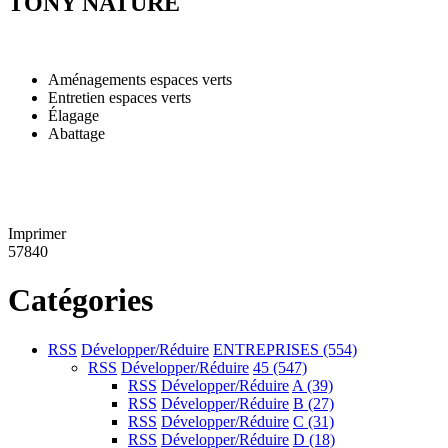
TONY NATURE
Aménagements espaces verts
Entretien espaces verts
Élagage
Abattage
Imprimer
57840
Catégories
RSS
Développer/Réduire
ENTREPRISES
(554)
RSS
Développer/Réduire
45
(547)
RSS
Développer/Réduire
A
(39)
RSS
Développer/Réduire
B
(27)
RSS
Développer/Réduire
C
(31)
RSS
Développer/Réduire
D
(18)