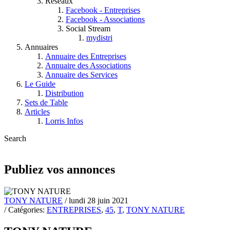
Réseaux
Facebook - Entreprises
Facebook - Associations
Social Stream
mydistri
Annuaires
Annuaire des Entreprises
Annuaire des Associations
Annuaire des Services
Le Guide
Distribution
Sets de Table
Articles
Lorris Infos
Search
Publiez vos annonces
TONY NATURE
/ lundi 28 juin 2021
/ Catégories:
ENTREPRISES
,
45
,
T
,
TONY NATURE