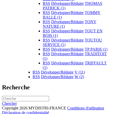
RSS
Développer/Réduire
THOMAS
PATRICK
(1)
RSS
Développer/Réduire
TOMMY
BALLE
(1)
RSS
Développer/Réduire
TONY
NATURE
(1)
RSS
Développer/Réduire
TOUT EN
BOIS
(1)
RSS
Développer/Réduire
TOUTOU
SERVICE
(1)
RSS
Développer/Réduire
TP PARIS
(1)
RSS
Développer/Réduire
TRADITOIT
(1)
RSS
Développer/Réduire
TRIFFAULT
(1)
RSS
Développer/Réduire
V
(11)
RSS
Développer/Réduire
W
(2)
Recherche
Chercher
Copyright 2026 MYDISTRI-FRANCE
Conditions d'utilisation
Déclaration de confidentialité