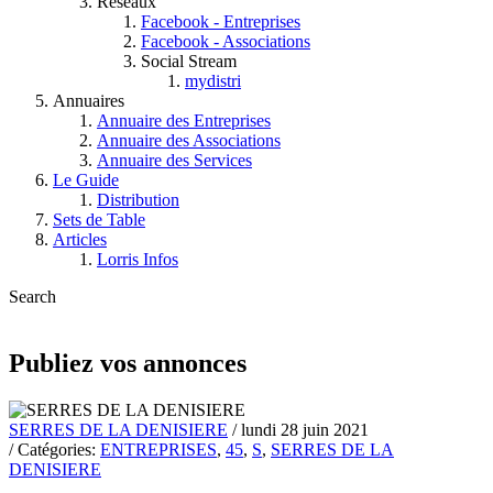
Réseaux
Facebook - Entreprises
Facebook - Associations
Social Stream
mydistri
Annuaires
Annuaire des Entreprises
Annuaire des Associations
Annuaire des Services
Le Guide
Distribution
Sets de Table
Articles
Lorris Infos
Search
Publiez vos annonces
SERRES DE LA DENISIERE
/ lundi 28 juin 2021
/ Catégories:
ENTREPRISES
,
45
,
S
,
SERRES DE LA
DENISIERE