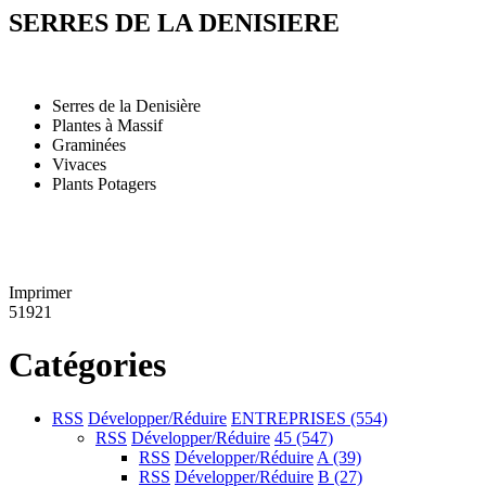
SERRES DE LA DENISIERE
Serres de la Denisière
Plantes à Massif
Graminées
Vivaces
Plants Potagers
Imprimer
51921
Catégories
RSS
Développer/Réduire
ENTREPRISES
(554)
RSS
Développer/Réduire
45
(547)
RSS
Développer/Réduire
A
(39)
RSS
Développer/Réduire
B
(27)