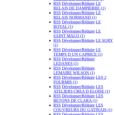
RSS
Développer/Réduire
LE
RELAIS DE DAMPIERRE
(1)
RSS
Développer/Réduire
LE
RELAIS NORMAND
(1)
RSS
Développer/Réduire
LE
ROYAL
(1)
RSS
Développer/Réduire
LE
SAINT MALO
(1)
RSS
Développer/Réduire
LE SURY
(1)
RSS
Développer/Réduire
LE
TEMPS D UN CAPRICE
(1)
RSS
Développer/Réduire
LEDANES
(1)
RSS
Développer/Réduire
LEMAIRE WILSON
(1)
RSS
Développer/Réduire
LES 2
FOURMIS
(1)
RSS
Développer/Réduire
LES
ATELIERS CREA D ELOISE
(1)
RSS
Développer/Réduire
LES
BETONS DE CLARA
(1)
RSS
Développer/Réduire
LES
COUVREURS DU GATINAIS
(1)
RSS
Développer/Réduire
LES