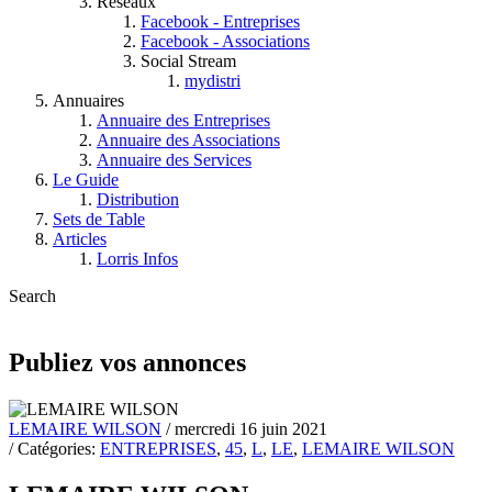
Réseaux
Facebook - Entreprises
Facebook - Associations
Social Stream
mydistri
Annuaires
Annuaire des Entreprises
Annuaire des Associations
Annuaire des Services
Le Guide
Distribution
Sets de Table
Articles
Lorris Infos
Search
Publiez vos annonces
LEMAIRE WILSON
/ mercredi 16 juin 2021
/ Catégories:
ENTREPRISES
,
45
,
L
,
LE
,
LEMAIRE WILSON