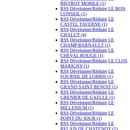
BISTROT MOBILE
(1)
RSS
Développer/Réduire
LE BON
CONSEIL
(1)
RSS
Développer/Réduire
LE
CASTEL TAVERNE
(1)
RSS
Développer/Réduire
LE
CHALUT
(4)
RSS
Développer/Réduire
LE
CHAMP BARNAULT
(1)
RSS
Développer/Réduire
LE
CHEVAL ROUGE
(1)
RSS
Développer/Réduire
LE CLOS
MARIGNY
(1)
RSS
Développer/Réduire
LE
FOURNIL DE LORRIS
(1)
RSS
Développer/Réduire
LE
GRAND SAINT BENOIT
(1)
RSS
Développer/Réduire
LE
GRENIER DE GAELLE
(1)
RSS
Développer/Réduire
LE
MILLENIUM
(1)
RSS
Développer/Réduire
LE
POINT DU JOUR
(1)
RSS
Développer/Réduire
LE
RELAIS DE CHATENOY
(1)