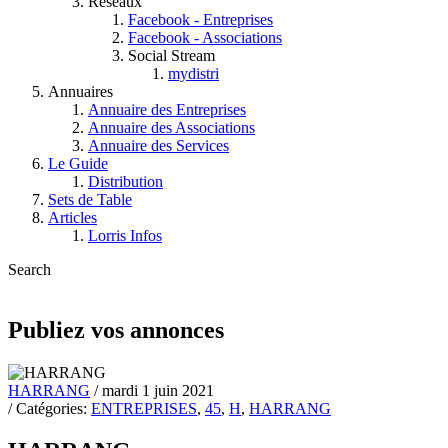
Réseaux
Facebook - Entreprises
Facebook - Associations
Social Stream
mydistri
Annuaires
Annuaire des Entreprises
Annuaire des Associations
Annuaire des Services
Le Guide
Distribution
Sets de Table
Articles
Lorris Infos
Search
Publiez vos annonces
HARRANG
/ mardi 1 juin 2021
/ Catégories:
ENTREPRISES
,
45
,
H
,
HARRANG