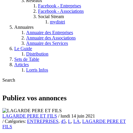
Réseaux
Facebook - Entreprises
Facebook - Associations
Social Stream
mydistri
Annuaires
Annuaire des Entreprises
Annuaire des Associations
Annuaire des Services
Le Guide
Distribution
Sets de Table
Articles
Lorris Infos
Search
Publiez vos annonces
LAGARDE PERE ET FILS
/ lundi 14 juin 2021
/ Catégories:
ENTREPRISES
,
45
,
L
,
LA
,
LAGARDE PERE ET
FILS