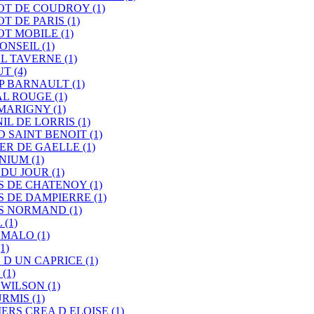
ROT DE COUDROY
(1)
OT DE PARIS
(1)
ROT MOBILE
(1)
CONSEIL
(1)
EL TAVERNE
(1)
UT
(4)
P BARNAULT
(1)
AL ROUGE
(1)
 MARIGNY
(1)
IL DE LORRIS
(1)
D SAINT BENOIT
(1)
IER DE GAELLE
(1)
ENIUM
(1)
 DU JOUR
(1)
IS DE CHATENOY
(1)
IS DE DAMPIERRE
(1)
IS NORMAND
(1)
L
(1)
T MALO
(1)
(1)
S D UN CAPRICE
(1)
S
(1)
 WILSON
(1)
URMIS
(1)
IERS CREA D ELOISE
(1)