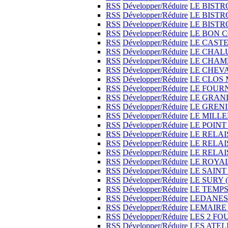
RSS
Développer/Réduire
LE BIST
RSS
Développer/Réduire
LE BISTR
RSS
Développer/Réduire
LE BIST
RSS
Développer/Réduire
LE BON 
RSS
Développer/Réduire
LE CAST
RSS
Développer/Réduire
LE CHAL
RSS
Développer/Réduire
LE CHAM
RSS
Développer/Réduire
LE CHEV
RSS
Développer/Réduire
LE CLOS
RSS
Développer/Réduire
LE FOURN
RSS
Développer/Réduire
LE GRAN
RSS
Développer/Réduire
LE GREN
RSS
Développer/Réduire
LE MILL
RSS
Développer/Réduire
LE POINT
RSS
Développer/Réduire
LE RELA
RSS
Développer/Réduire
LE RELA
RSS
Développer/Réduire
LE RELA
RSS
Développer/Réduire
LE ROYA
RSS
Développer/Réduire
LE SAIN
RSS
Développer/Réduire
LE SURY
RSS
Développer/Réduire
LE TEMP
RSS
Développer/Réduire
LEDANE
RSS
Développer/Réduire
LEMAIRE
RSS
Développer/Réduire
LES 2 FO
RSS
Développer/Réduire
LES ATEL