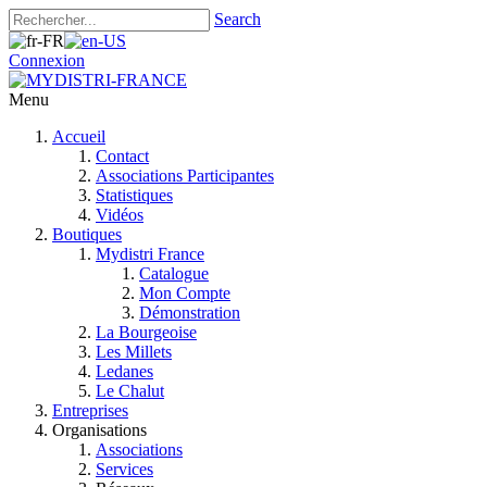
Search
Connexion
Menu
Accueil
Contact
Associations Participantes
Statistiques
Vidéos
Boutiques
Mydistri France
Catalogue
Mon Compte
Démonstration
La Bourgeoise
Les Millets
Ledanes
Le Chalut
Entreprises
Organisations
Associations
Services