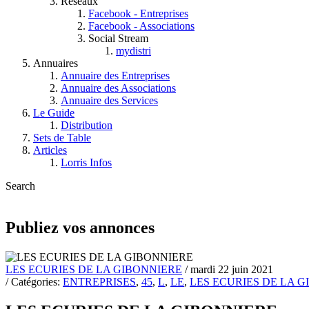
Réseaux
Facebook - Entreprises
Facebook - Associations
Social Stream
mydistri
Annuaires
Annuaire des Entreprises
Annuaire des Associations
Annuaire des Services
Le Guide
Distribution
Sets de Table
Articles
Lorris Infos
Search
Publiez vos annonces
LES ECURIES DE LA GIBONNIERE
/ mardi 22 juin 2021
/ Catégories:
ENTREPRISES
,
45
,
L
,
LE
,
LES ECURIES DE LA 