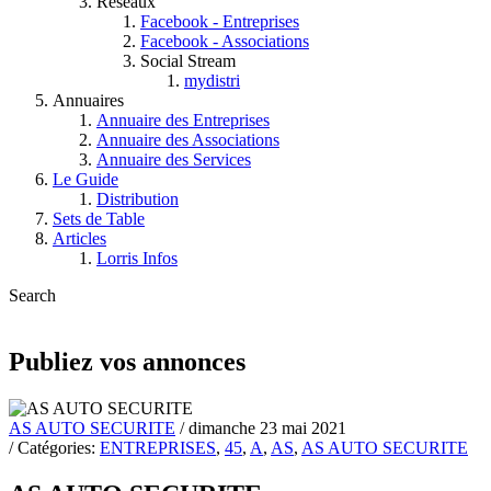
Réseaux
Facebook - Entreprises
Facebook - Associations
Social Stream
mydistri
Annuaires
Annuaire des Entreprises
Annuaire des Associations
Annuaire des Services
Le Guide
Distribution
Sets de Table
Articles
Lorris Infos
Search
Publiez vos annonces
AS AUTO SECURITE
/ dimanche 23 mai 2021
/ Catégories:
ENTREPRISES
,
45
,
A
,
AS
,
AS AUTO SECURITE