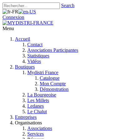
Search
Connexion
Menu
Accueil
Contact
Associations Participantes
Statistiques
Vidéos
Boutiques
Mydistri France
Catalogue
Mon Compte
Démonstration
La Bourgeoise
Les Millets
Ledanes
Le Chalut
Entreprises
Organisations
Associations
Services