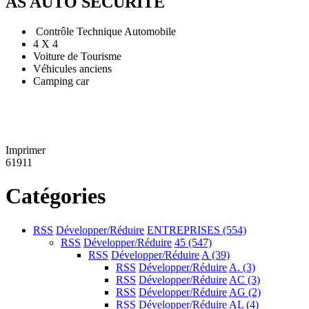
AS AUTO SECURITE
Contrôle Technique Automobile
4 X 4
Voiture de Tourisme
Véhicules anciens
Camping car
Imprimer
61911
Catégories
RSS
Développer/Réduire
ENTREPRISES
(554)
RSS
Développer/Réduire
45
(547)
RSS
Développer/Réduire
A
(39)
RSS
Développer/Réduire
A.
(3)
RSS
Développer/Réduire
AC
(3)
RSS
Développer/Réduire
AG
(2)
RSS
Développer/Réduire
AL
(4)