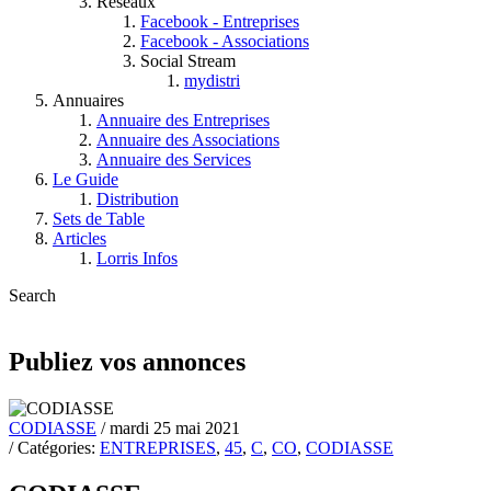
Réseaux
Facebook - Entreprises
Facebook - Associations
Social Stream
mydistri
Annuaires
Annuaire des Entreprises
Annuaire des Associations
Annuaire des Services
Le Guide
Distribution
Sets de Table
Articles
Lorris Infos
Search
Publiez vos annonces
CODIASSE
/ mardi 25 mai 2021
/ Catégories:
ENTREPRISES
,
45
,
C
,
CO
,
CODIASSE