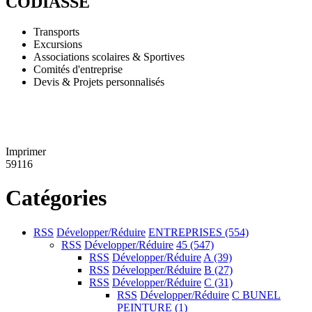
CODIASSE
Transports
Excursions
Associations scolaires & Sportives
Comités d'entreprise
Devis & Projets personnalisés
Imprimer
59116
Catégories
RSS
Développer/Réduire
ENTREPRISES
(554)
RSS
Développer/Réduire
45
(547)
RSS
Développer/Réduire
A
(39)
RSS
Développer/Réduire
B
(27)
RSS
Développer/Réduire
C
(31)
RSS
Développer/Réduire
C BUNEL
PEINTURE
(1)