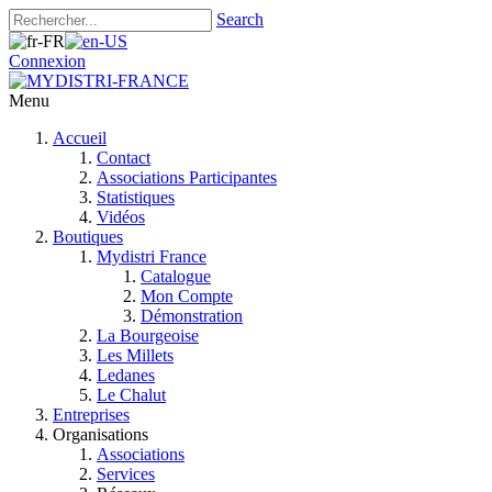
Search
Connexion
Menu
Accueil
Contact
Associations Participantes
Statistiques
Vidéos
Boutiques
Mydistri France
Catalogue
Mon Compte
Démonstration
La Bourgeoise
Les Millets
Ledanes
Le Chalut
Entreprises
Organisations
Associations
Services