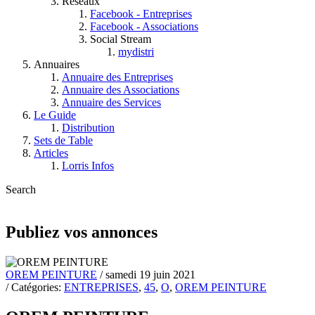
Réseaux
Facebook - Entreprises
Facebook - Associations
Social Stream
mydistri
Annuaires
Annuaire des Entreprises
Annuaire des Associations
Annuaire des Services
Le Guide
Distribution
Sets de Table
Articles
Lorris Infos
Search
Publiez vos annonces
OREM PEINTURE
/ samedi 19 juin 2021
/ Catégories:
ENTREPRISES
,
45
,
O
,
OREM PEINTURE