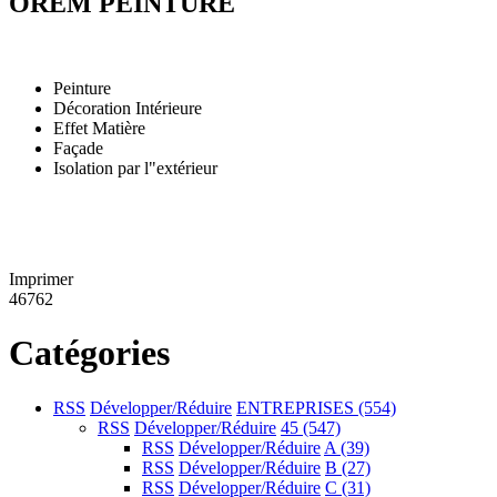
OREM PEINTURE
Peinture
Décoration Intérieure
Effet Matière
Façade
Isolation par l"extérieur
Imprimer
46762
Catégories
RSS
Développer/Réduire
ENTREPRISES
(554)
RSS
Développer/Réduire
45
(547)
RSS
Développer/Réduire
A
(39)
RSS
Développer/Réduire
B
(27)
RSS
Développer/Réduire
C
(31)