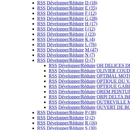
RSS
Développer/Réduire
D
(18)
RSS
Développer/Réduire
E
(35)
RSS
Développer/Réduire
F
(12)
RSS
Développer/Réduire
G
(28)
RSS
Développer/Réduire
H
(17)
RSS
Développer/Réduire
I
(12)
RSS
Développer/Réduire
J
(23)
RSS
Développer/Réduire
K
(4)
RSS
Développer/Réduire
L
(76)
RSS
Développer/Réduire
M
(47)
RSS
Développer/Réduire
N
(7)
RSS
Développer/Réduire
O
(7)
RSS
Développer/Réduire
OH DELICES D
RSS
Développer/Réduire
OLIVIER COU
RSS
Développer/Réduire
OPTIMAL MO
RSS
Développer/Réduire
OPTIQUE DU V
RSS
Développer/Réduire
OPTIQUE GA
RSS
Développer/Réduire
OREM PEINTU
RSS
Développer/Réduire
ORPI DELTA I
RSS
Développer/Réduire
OUTREVILLE 
RSS
Développer/Réduire
OUVERT DE 
RSS
Développer/Réduire
P
(38)
RSS
Développer/Réduire
Q
(2)
RSS
Développer/Réduire
R
(16)
RSS
Développer/Réduire
S
(30)