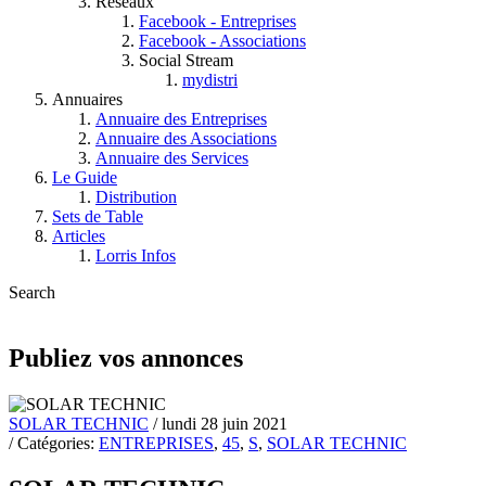
Réseaux
Facebook - Entreprises
Facebook - Associations
Social Stream
mydistri
Annuaires
Annuaire des Entreprises
Annuaire des Associations
Annuaire des Services
Le Guide
Distribution
Sets de Table
Articles
Lorris Infos
Search
Publiez vos annonces
SOLAR TECHNIC
/ lundi 28 juin 2021
/ Catégories:
ENTREPRISES
,
45
,
S
,
SOLAR TECHNIC