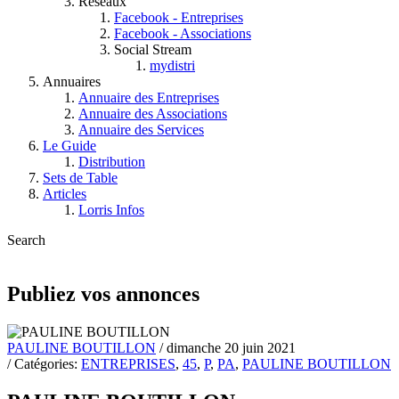
Réseaux
Facebook - Entreprises
Facebook - Associations
Social Stream
mydistri
Annuaires
Annuaire des Entreprises
Annuaire des Associations
Annuaire des Services
Le Guide
Distribution
Sets de Table
Articles
Lorris Infos
Search
Publiez vos annonces
PAULINE BOUTILLON
/ dimanche 20 juin 2021
/ Catégories:
ENTREPRISES
,
45
,
P
,
PA
,
PAULINE BOUTILLON