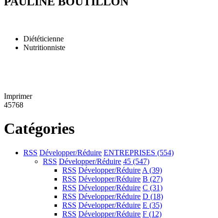
PAULINE BOUTILLON
Diététicienne
Nutritionniste
Imprimer
45768
Catégories
RSS
Développer/Réduire
ENTREPRISES
(554)
RSS
Développer/Réduire
45
(547)
RSS
Développer/Réduire
A
(39)
RSS
Développer/Réduire
B
(27)
RSS
Développer/Réduire
C
(31)
RSS
Développer/Réduire
D
(18)
RSS
Développer/Réduire
E
(35)
RSS
Développer/Réduire
F
(12)