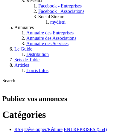
Réseaux
Facebook - Entreprises
Facebook - Associations
Social Stream
mydistri
Annuaires
Annuaire des Entreprises
Annuaire des Associations
Annuaire des Services
Le Guide
Distribution
Sets de Table
Articles
Lorris Infos
Search
Publiez vos annonces
Catégories
RSS
Développer/Réduire
ENTREPRISES
(554)