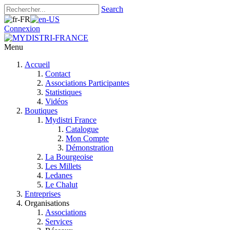
Search
Connexion
Menu
Accueil
Contact
Associations Participantes
Statistiques
Vidéos
Boutiques
Mydistri France
Catalogue
Mon Compte
Démonstration
La Bourgeoise
Les Millets
Ledanes
Le Chalut
Entreprises
Organisations
Associations
Services