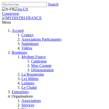
Search
Connexion
Menu
Accueil
Contact
Associations Participantes
Statistiques
Vidéos
Boutiques
Mydistri France
Catalogue
Mon Compte
Démonstration
La Bourgeoise
Les Millets
Ledanes
Le Chalut
Entreprises
Organisations
Associations
Services