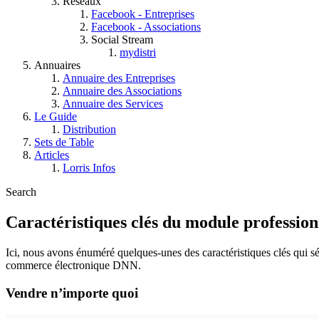
Réseaux
Facebook - Entreprises
Facebook - Associations
Social Stream
mydistri
Annuaires
Annuaire des Entreprises
Annuaire des Associations
Annuaire des Services
Le Guide
Distribution
Sets de Table
Articles
Lorris Infos
Search
Caractéristiques clés du module professio
Ici, nous avons énuméré quelques-unes des caractéristiques clés qui sé
commerce électronique DNN.
Vendre n’importe quoi