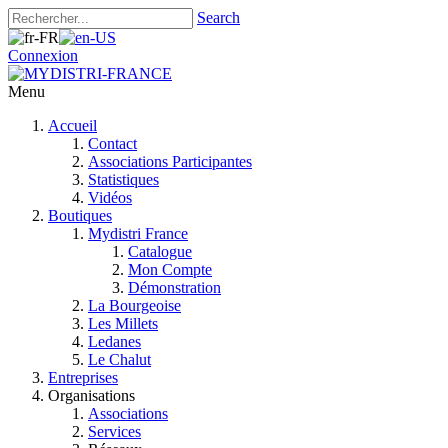
Search
Connexion
Menu
Accueil
Contact
Associations Participantes
Statistiques
Vidéos
Boutiques
Mydistri France
Catalogue
Mon Compte
Démonstration
La Bourgeoise
Les Millets
Ledanes
Le Chalut
Entreprises
Organisations
Associations
Services