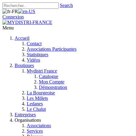
Search
Connexion
Menu
Accueil
Contact
Associations Participantes
Statistiques
Vidéos
Boutiques
Mydistri France
Catalogue
Mon Compte
Démonstration
La Bourgeoise
Les Millets
Ledanes
Le Chalut
Entreprises
Organisations
Associations
Services