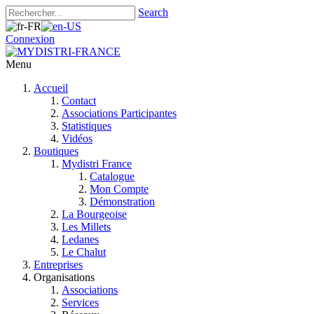
Search
Connexion
Menu
Accueil
Contact
Associations Participantes
Statistiques
Vidéos
Boutiques
Mydistri France
Catalogue
Mon Compte
Démonstration
La Bourgeoise
Les Millets
Ledanes
Le Chalut
Entreprises
Organisations
Associations
Services