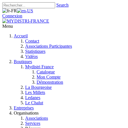
Search
Connexion
Menu
Accueil
Contact
Associations Participantes
Statistiques
Vidéos
Boutiques
Mydistri France
Catalogue
Mon Compte
Démonstration
La Bourgeoise
Les Millets
Ledanes
Le Chalut
Entreprises
Organisations
Associations
Services