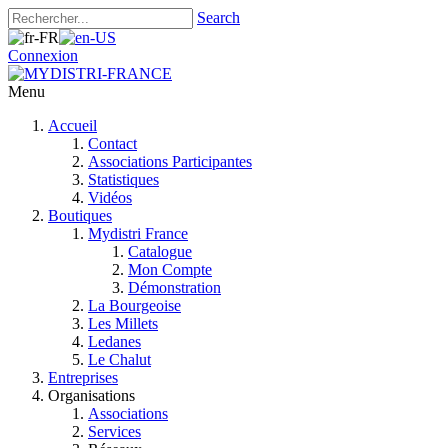
Search
Connexion
Menu
Accueil
Contact
Associations Participantes
Statistiques
Vidéos
Boutiques
Mydistri France
Catalogue
Mon Compte
Démonstration
La Bourgeoise
Les Millets
Ledanes
Le Chalut
Entreprises
Organisations
Associations
Services