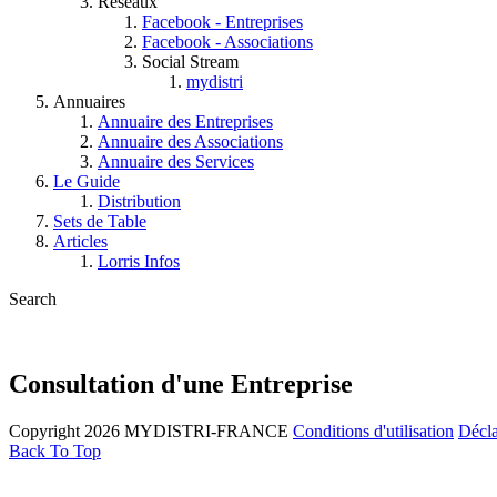
Réseaux
Facebook - Entreprises
Facebook - Associations
Social Stream
mydistri
Annuaires
Annuaire des Entreprises
Annuaire des Associations
Annuaire des Services
Le Guide
Distribution
Sets de Table
Articles
Lorris Infos
Search
Consultation d'une Entreprise
Copyright 2026 MYDISTRI-FRANCE
Conditions d'utilisation
Décla
Back To Top