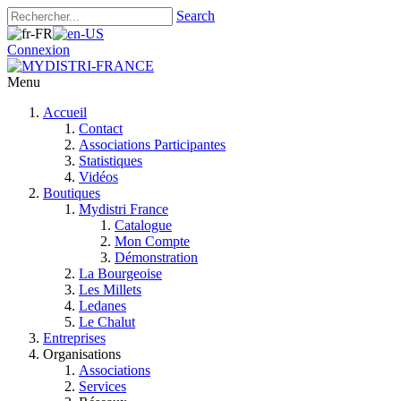
Search
Connexion
Menu
Accueil
Contact
Associations Participantes
Statistiques
Vidéos
Boutiques
Mydistri France
Catalogue
Mon Compte
Démonstration
La Bourgeoise
Les Millets
Ledanes
Le Chalut
Entreprises
Organisations
Associations
Services