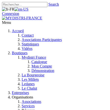
Search
Connexion
Menu
Accueil
Contact
Associations Participantes
Statistiques
Vidéos
Boutiques
Mydistri France
Catalogue
Mon Compte
Démonstration
La Bourgeoise
Les Millets
Ledanes
Le Chalut
Entreprises
Organisations
Associations
Services