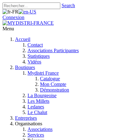
Search
Connexion
Menu
Accueil
Contact
Associations Participantes
Statistiques
Vidéos
Boutiques
Mydistri France
Catalogue
Mon Compte
Démonstration
La Bourgeoise
Les Millets
Ledanes
Le Chalut
Entreprises
Organisations
Associations
Services